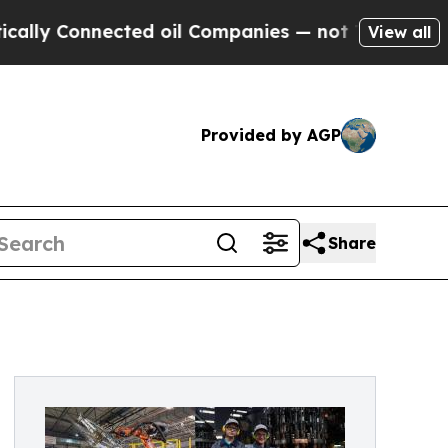
 Connected oil Companies — not Taxpayers — the C
View all
Provided by AGP
Share