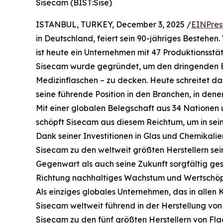
Sisecam (BIST:Sise)
ISTANBUL, TURKEY, December 3, 2025 /
EINPres
in Deutschland, feiert sein 90-jähriges Bestehen.
ist heute ein Unternehmen mit 47 Produktionsstät
Sisecam wurde gegründet, um den dringenden B
Medizinflaschen – zu decken. Heute schreitet da
seine führende Position in den Branchen, in denen 
Mit einer globalen Belegschaft aus 34 Nationen u
schöpft Sisecam aus diesem Reichtum, um in se
Dank seiner Investitionen in Glas und Chemikali
Sisecam zu den weltweit größten Herstellern sei
Gegenwart als auch seine Zukunft sorgfältig gest
Richtung nachhaltiges Wachstum und Wertschöp
Als einziges globales Unternehmen, das in allen Ke
Sisecam weltweit führend in der Herstellung vo
Sisecam zu den fünf größten Herstellern von F