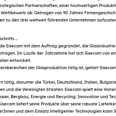
 strategischen Partnerschaften, einer hochwertigen Produk
m Wettbewerb ab. Getragen von 90 Jahren Firmengeschicht
en zu den drei weltweit führenden Unternehmen aufzustei
chritts …
rde Sisecam mit dem Auftrag gegründet, die Glasindustrie
izutragen. Im Laufe der Jahrzehnte hat sich Sisecam von 
lien entwickelt.
Kernbereichen der Glasproduktion tätig ist, gehört Sisecam
rn tätig, darunter die Türkei, Deutschland, Italien, Bulga
n und die Vereinigten Staaten. Sisecam spielt eine Vorrei
aser, Bergbau, Energie und Recycling. Innovation und Tec
isecam liefert seine Produkte über seine robuste Lieferke
terInnen und dem Einsatz intelligenter Technologien kann S