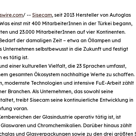
swire.com
/ --
Sisecam
, seit 2013 Hersteller von Autoglas
 Was einst mit 400 MitarbeiterInnen in der Türkei begann,
ten und 23.000 MitarbeiterInnen auf vier Kontinenten.
edarf der damaligen Zeit – etwa an Öllampen und
s Unternehmen selbstbewusst in die Zukunft und festigt
es tätig ist.
nd einer kulturellen Vielfalt, die 23 Sprachen umfasst,
inem gesamten Ökosystem nachhaltige Werte zu schaffen.
en, modernste Technologien und intensive FuE-Arbeit zählt
ner Branchen. Als Unternehmen, das sowohl seine
altet, treibt Sisecam seine kontinuierliche Entwicklung in
fung voran.
rnbereichen der Glasindustrie operativ tätig ist, ist
n Glaswaren und Chromchemikalien. Darüber hinaus zählt
lachglas und Glasverpackungen sowie zu den drei größten