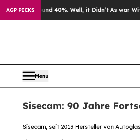
 Around 40%. Well, it Didn’t
As war With Iran 
AGP PICKS
Menu
Sisecam: 90 Jahre Forts
Sisecam, seit 2013 Hersteller von Autoglas