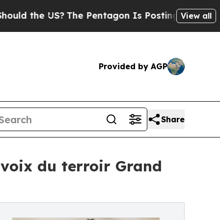
he US?
The Pentagon Is Posting Cryptic Biblical 
View all
Provided by AGP
Share
 voix du terroir Grand