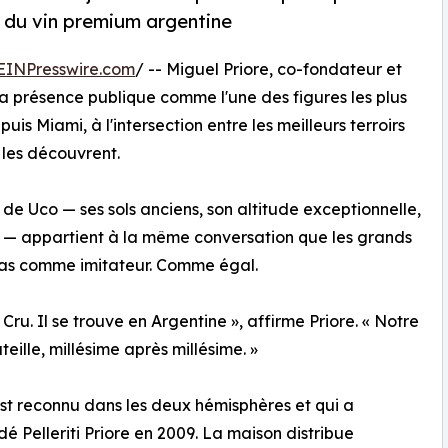
s du vin premium argentine
EINPresswire.com
/ -- Miguel Priore, co-fondateur et
 sa présence publique comme l'une des figures les plus
s Miami, à l'intersection entre les meilleurs terroirs
les découvrent.
e de Uco — ses sols anciens, son altitude exceptionnelle,
s — appartient à la même conversation que les grands
as comme imitateur. Comme égal.
. Il se trouve en Argentine », affirme Priore. « Notre
eille, millésime après millésime. »
 est reconnu dans les deux hémisphères et qui a
é Pelleriti Priore en 2009. La maison distribue