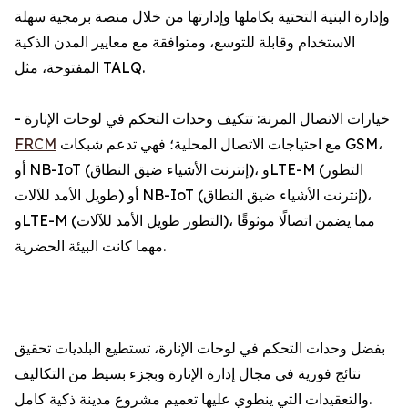
وإدارة البنية التحتية بكاملها وإدارتها من خلال منصة برمجية سهلة
الاستخدام وقابلة للتوسع، ومتوافقة مع معايير المدن الذكية
المفتوحة، مثل TALQ.
- خيارات الاتصال المرنة: تتكيف وحدات التحكم في لوحات الإنارة
مع احتياجات الاتصال المحلية؛ فهي تدعم شبكات GSM،
FRCM
أو NB-IoT (إنترنت الأشياء ضيق النطاق)، وLTE-M (التطور
طويل الأمد للآلات) أو NB-IoT (إنترنت الأشياء ضيق النطاق)،
وLTE-M (التطور طويل الأمد للآلات)، مما يضمن اتصالًا موثوقًا
مهما كانت البيئة الحضرية.
بفضل وحدات التحكم في لوحات الإنارة، تستطيع البلديات تحقيق
نتائج فورية في مجال إدارة الإنارة وبجزء بسيط من التكاليف
والتعقيدات التي ينطوي عليها تعميم مشروع مدينة ذكية كامل.